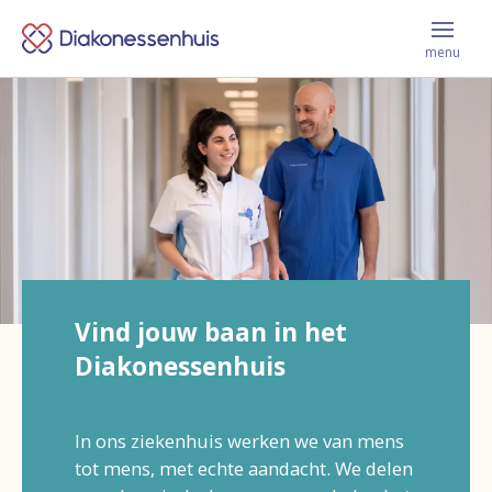
Menu
Keer
sluite
menu
terug
Vacatures
naar
de
homepage
Leer ons kennen
Jij krijgt bij ons
Vind jouw baan in het
Diakonessenhuis
Werken en leren
In ons ziekenhuis werken we van mens
Contact
tot mens, met echte aandacht. We delen