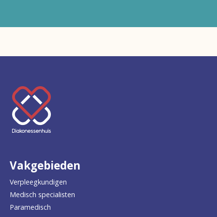
Keer
terug
naar
de
Vakgebieden
homepage
Verpleegkundigen
Medisch specialisten
Paramedisch