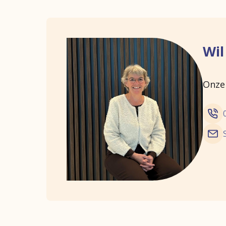
werkbegeleider zijn of een prak
Wil
Onze 