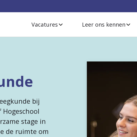
Vacatures
Leer ons kennen
kunde
leegkunde bij
f Hogeschool
erzame stage in
 je de ruimte om