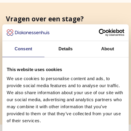
gebruiken we de uitgangspunten van de
Heb je vragen? Neem dan contact op met
bel naar
088 250 6412
.
vierdejaars student Logopedie van de
leerwerkplaats: centraal staat het coachend
praktijkopleider Esther Smit-Looijen. Je kunt
Hogeschool Utrecht. Soms bieden we ook
Vragen over een stage?
begeleiden, en het leren van én met elkaar.
mailen naar
esmit1@diakhuis.nl
of bellen
plekken aan studenten van andere hogescholen.
naar 088 250 6416.
Lijkt het je leuk om bij ons stage te komen
Wil jij bij ons stagelopen? Leuk! Laat het dan
Je mag ons altijd mailen of bellen voor meer
lopen? Meld je dan bij het stagebureau van
weten aan het stagebureau van de
informatie.
de Hogeschool.
Consent
Details
About
Hogeschool.
This website uses cookies
opleiding@diakhuis.nl
We use cookies to personalise content and ads, to
provide social media features and to analyse our traffic.
We also share information about your use of our site with
088 250 6847
our social media, advertising and analytics partners who
may combine it with other information that you’ve
provided to them or that they’ve collected from your use
of their services.