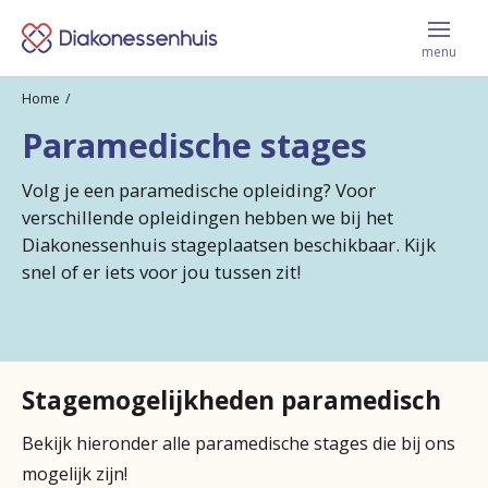
Menu
Keer
sluite
menu
terug
Home
Vacatures
naar
Paramedische stages
de
Volg je een paramedische opleiding? Voor
homepage
Leer ons kennen
verschillende opleidingen hebben we bij het
Diakonessenhuis stageplaatsen beschikbaar. Kijk
snel of er iets voor jou tussen zit!
Jij krijgt bij ons
Werken en leren
Stagemogelijkheden paramedisch
Bekijk hieronder alle paramedische stages die bij ons
Contact
mogelijk zijn!