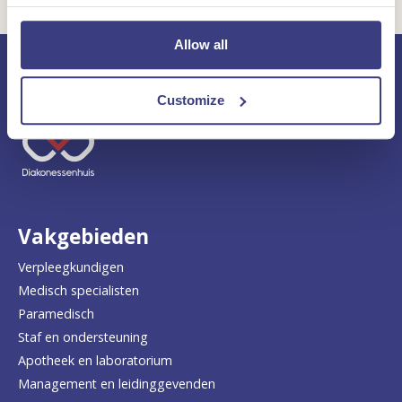
Allow all
Customize
Keer
terug
naar
de
Vakgebieden
homepage
Verpleegkundigen
Medisch specialisten
Paramedisch
Staf en ondersteuning
Apotheek en laboratorium
Management en leidinggevenden