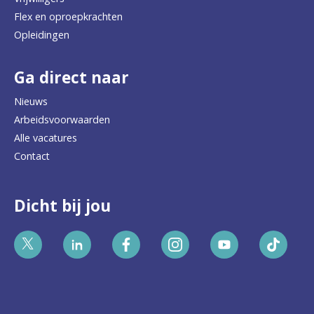
Flex en oproepkrachten
Opleidingen
Ga direct naar
Nieuws
Arbeidsvoorwaarden
Alle vacatures
Contact
Dicht bij jou
Bekijk
Bekijk
Bekijk
Bekijk
Bekijk
Bekijk
ons
ons
ons
ons
ons
ons
Twitter
LinkedIn
Facebook
Instagram
YouTube
TikTok