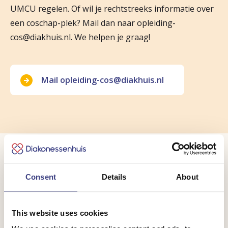
UMCU regelen. Of wil je rechtstreeks informatie over
Interne Geneeskunde
een coschap-plek? Mail dan naar opleiding-
cos@diakhuis.nl. We helpen je graag!
Intensive Care
Kindergeneeskunde
Klinische Geriatrie
Mail opleiding-cos@diakhuis.nl
KNO
Longziekten
Mond, Kaak en Aangezichtschirurgie
Medische microbiologie
Differentiatie- en keuzestages
Consent
Details
About
Neurologie
Op zoek naar een differentiatie- of keuzestage? We
Oogheelkunde
hebben meerdere vakgroepen die deze stages
This website uses cookies
Orthopedie
aanbieden. Kijk daarvoor op de Opleidingsetalage van