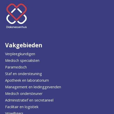
Keer
terug
naar
de
Vakgebieden
homepage
Verpleegkundigen
Medisch specialisten
Paramedisch
Staf en ondersteuning
Apotheek en laboratorium
Management en leidinggevenden
Medisch ondersteuner
Administratief en secretarieel
Facilitair en logistiek
Vrijwilligers