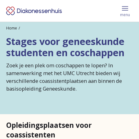
Menu
Keer
sluite
menu
terug
Home
Vacatures
naar
Stages voor geneeskunde
de
studenten en coschappen
homepage
Leer ons kennen
Zoek je een plek om coschappen te lopen? In
samenwerking met het UMC Utrecht bieden wij
verschillende coassistentplaatsen aan binnen de
Jij krijgt bij ons
basisopleiding Geneeskunde.
Werken en leren
Opleidingsplaatsen voor
Contact
coassistenten