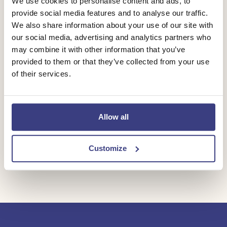
We use cookies to personalise content and ads, to
de Federatie Medisch Specialisten. Via de
Plastische chirurgie
provide social media features and to analyse our traffic.
Opleidingsetalage kun je als aios opleidingen en
We also share information about your use of our site with
our social media, advertising and analytics partners who
stages zoeken die optimaal aansluiten bij wat jij wilt
may combine it with other information that you’ve
leren.
provided to them or that they’ve collected from your use
of their services.
Staat de stage die je zoekt hier niet tussen? Neem ook
dan contact op met Diakademie. In overleg is er veel
mogelijk!
Allow all
Customize
Ga naar opleidingsetalage.nl