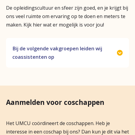
Naar diakonessenhuis.nl
De opleidingscultuur en sfeer zijn goed, en je krijgt bij
ons veel ruimte om ervaring op te doen en meters te
maken. Kijk hier wat er mogelijk is voor jou!
Bij de volgende vakgroepen leiden wij
coassistenten op
Allergologie
Anesthesiologie
Cardiologie
Aanmelden voor coschappen
Dermatologie
Gynaecologie
Het UMCU coördineert de coschappen. Heb je
interesse in een coschap bij ons? Dan kun je dit via het
Heelkunde