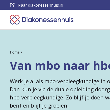
Naar diakonessenhuis.nl
Keer
terug
naar
de
Home
homepage
Van mbo naar hb
Werk je al als mbo-verpleegkundige in 
Dan kun je via de duale opleiding door
hbo-verpleegkundige. Zo blijf je doen w
bent én blijf je groeien.