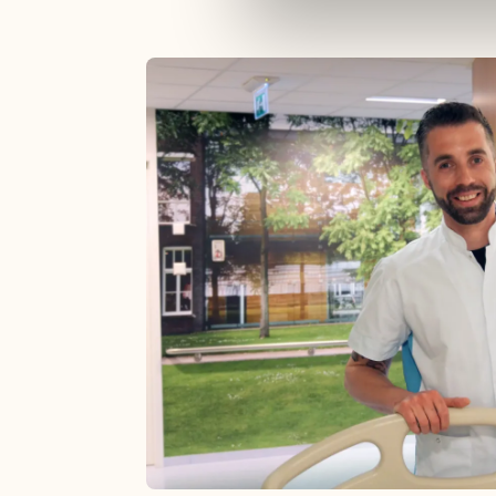
stages van 20 weken op een and
4) hebt. In overleg vervalt
maak je kennis met meerdere di
Een leerarbeidsovereenkom
(waarvan je één dag per we
Een salaris dat past bij je 
(inclusief 8,33% vakantieto
Volledige vergoeding van je
Een persoonlijk opleidingsb
Mogelijkheid om arbeidsvoo
(zoals een fietsregeling of
Na afronding van de opleid
op kwalificatieniveau 6.