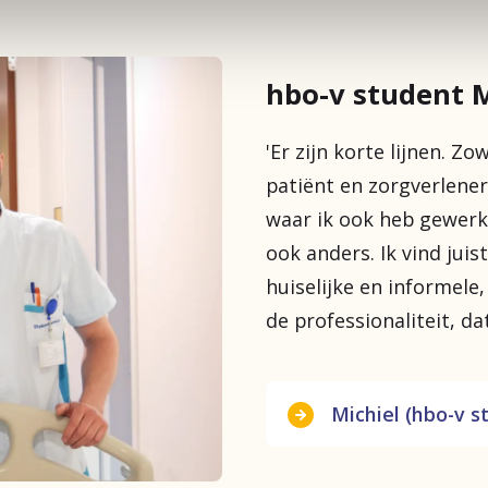
ere afdeling binnen het Diakonessenhuis. Zo
 één stage van 20 weken.
sciplines.
st voor gemiddeld 32-36 uur per week.
hbo-v student M
ek naar school gaat).
opleiding en werkervaring.
'Er zijn korte lijnen. Zo
eslag en een eindejaarsuitkering).
patiënt en zorgverlener
waar ik ook heb gewerkt
 opleiding.
ook anders. Ik vind juis
udget van € 750,- per jaar.
huiselijke en informele
de professionaliteit, dat
rwaarden zelf samen te stellen.
 extra reiskostenvergoeding).
ing ben je breed inzetbaar als verpleegkundige
Michiel (hbo-v s