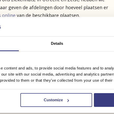
jaar geven de afdelingen door hoeveel plaatsen er
 online
van de beschikbare plaatsen.
Details
r jaar, in september en februari. Heb je nog
huis? Dan werk je eerst een half jaar op de
 studie. Zo leer je de afdeling en de werkwijze
e content and ads, to provide social media features and to analy
tart twee keer per jaar: in september en in
 our site with our social media, advertising and analytics partn
 Dan kan je deze opleiding starten vanaf je
 provided to them or that they’ve collected from your use of their
id tot verpleegkundige niveau 6 volgens het
BIG-registratie en het liefst werkervaring in
or of nursing 2020’. Je hebt één vaste lesdag
st van de tijd ben je aan het werk en leer je in
Customize
op je afdeling. Tijdens de opleiding loop je 2
 je al een mbo-verpleegkundig diploma (niveau