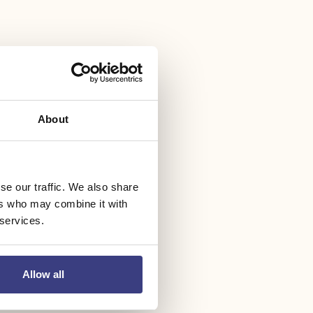
About
se our traffic. We also share
ers who may combine it with
 services.
Allow all