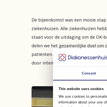
De bijeenkomst was een mooie stap
ziekenhuizen. Alle ziekenhuizen he
staan voor de uitdaging om de OK-be
delen we het gezamenlijke doel om d
patiënten. Deze avond bood de kans
door intensief samen te werken en ke
Consent
This website uses cookies
We use cookies to personalis
information about your use of