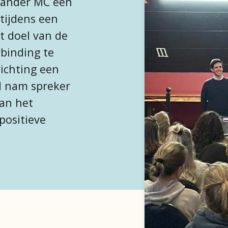
eander MC een
tijdens een
t doel van de
binding te
richting een
d nam spreker
van het
positieve