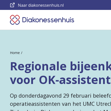
Naar diakonessenhuis.nl
Keer
terug
naar
de
Home
homepage
Regionale bijeen
voor OK-assisten
Op donderdagavond 29 februari beleef
operatieassistenten van het UMC Utrech