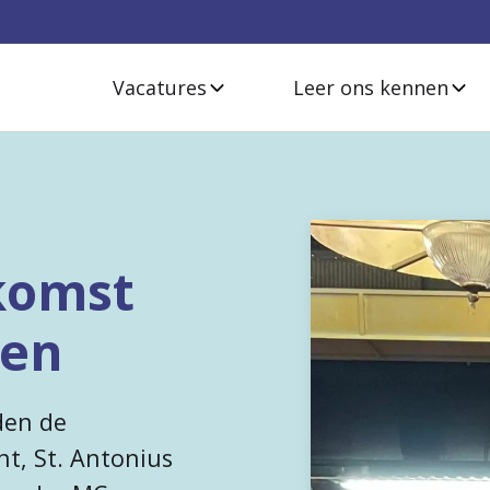
Vacatures
Leer ons kennen
komst
ten
den de
t, St. Antonius