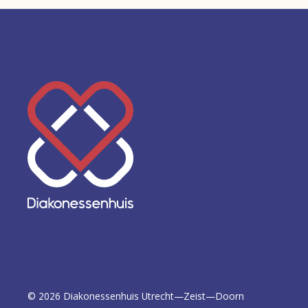
Keer
terug
naar
de
homepage
©
2026
Diakonessenhuis Utrecht—Zeist—Doorn