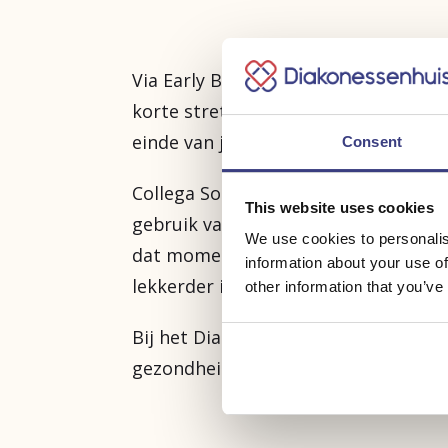
Via Early Bird Yoga kun je online yo
korte stretchsessie tussen twee dien
einde van je dag. Daarnaast zijn er dr
Consent
Collega Sonja, programmamanager i
This website uses cookies
gebruik van de app. "Ik vind het fijn d
We use cookies to personalis
dat moment behoefte aan heb. Na af
information about your use of
lekkerder in mijn vel."
other information that you’ve
Bij het Diakonessenhuis kun je gebr
gezondheid en welzijn. Gratis yoga i