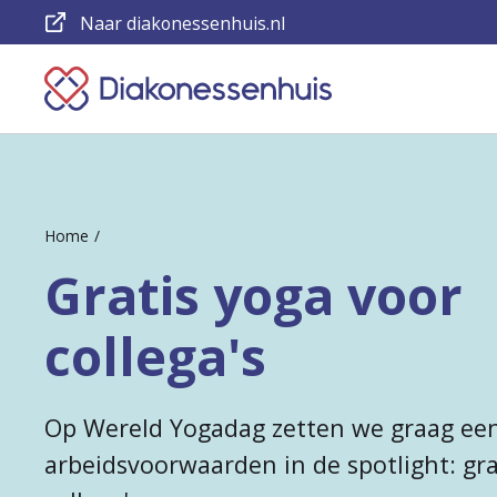
Naar diakonessenhuis.nl
Keer
terug
naar
de
Home
homepage
Gratis yoga voor
collega's
Op Wereld Yogadag zetten we graag ee
arbeidsvoorwaarden in de spotlight: gra