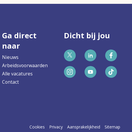
Ga direct
Dicht bij jou
naar
Nieuws
Bekijk
Bekijk
Bekijk
Arbeidsvoorwaarden
ons
ons
ons
Alle vacatures
Bekijk
Bekijk
Bekijk
Twitter
LinkedIn
Faceboo
Contact
ons
ons
ons
profiel
profiel
profiel
Instagram
YouTube
TikTok
profiel
profiel
profiel
Cookies
Privacy
Aansprakelijkheid
Sitemap