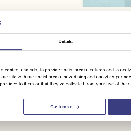
galessen volgen wanneer het jou uitkomt. Van een
sten door tot een rustige les aan het begin of
ie keer per week live online lessen.
Details
nnovatie en ondernemen, maakt regelmatig
at ik altijd een les kan kiezen die past bij waar ik op
e content and ads, to provide social media features and to analy
loop voel ik me meer ontspannen en zit ik weer
 our site with our social media, advertising and analytics partn
 provided to them or that they’ve collected from your use of their
uikmaken van verschillende voorzieningen voor je
Customize
s daar één van.