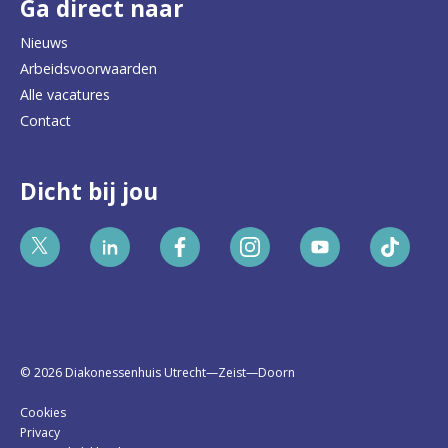
Ga direct naar
Nieuws
Arbeidsvoorwaarden
Alle vacatures
Contact
Dicht bij jou
Bekijk
Bekijk
Bekijk
Bekijk
Bekijk
Bekijk
ons
ons
ons
ons
ons
ons
Twitter
LinkedIn
Facebook
Instagram
YouTube
TikTok
profiel
profiel
profiel
profiel
profiel
profiel
©
2026
Diakonessenhuis Utrecht—Zeist—Doorn
Cookies
Privacy