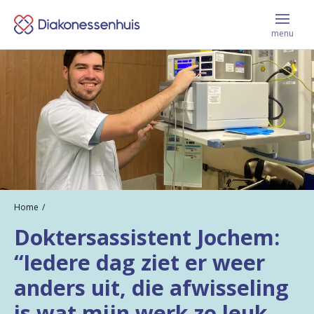
Menu
Keer
sluite
menu
terug
Vacatures
naar
de
homepage
Leer ons kennen
Jij krijgt bij ons
Home
Doktersassistent Jochem:
Werken en leren
“Iedere dag ziet er weer
anders uit, die afwisseling
Contact
is wat mijn werk zo leuk