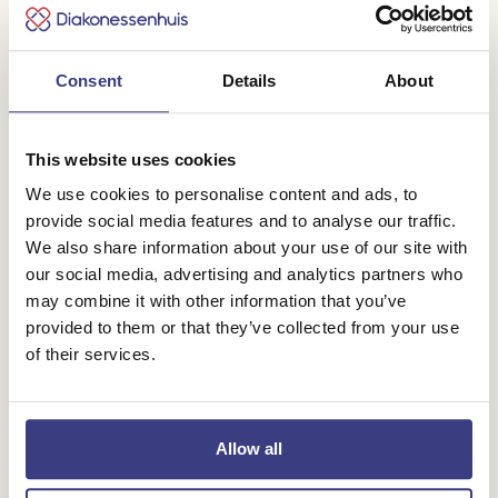
Consent
Details
About
This website uses cookies
Doorgroeimogelijkheden
We use cookies to personalise content and ads, to
provide social media features and to analyse our traffic.
We also share information about your use of our site with
Als opleidingsziekenhuis biedt het
our social media, advertising and analytics partners who
Diakonessenhuis verschillende opleidingen
may combine it with other information that you’ve
provided to them or that they’ve collected from your use
aan. Ook Jochem heeft de ambitie om door te
of their services.
groeien binnen ons ziekenhuis. Zo vertelt hij:
“Ik wil in september beginnen met m’n
Allow all
bachelor opleiding Verpleegkunde. Zodra ik