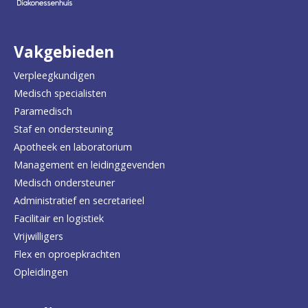
naar
de
Vakgebieden
homepage
Verpleegkundigen
Medisch specialisten
Paramedisch
Staf en ondersteuning
Apotheek en laboratorium
Management en leidinggevenden
Medisch ondersteuner
Administratief en secretarieel
Facilitair en logistiek
Vrijwilligers
Flex en oproepkrachten
Opleidingen