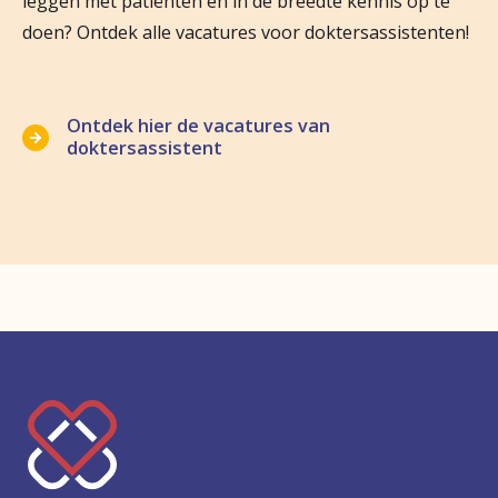
leggen met patiënten en in de breedte kennis op te
doen? Ontdek alle vacatures voor doktersassistenten!
Ontdek hier de vacatures van
doktersassistent
Keer
terug