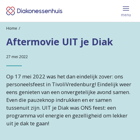
Menu
Keer
sluite
menu
terug
Home
Vacatures
naar
Aftermovie UIT je Diak
de
homepage
27 mei 2022
Leer ons kennen
Op 17 mei 2022 was het dan eindelijk zover: ons
Jij krijgt bij ons
personeelsfeest in TivoliVredenburg! Eindelijk weer
eens genieten van een onvergetelijke avond samen.
Even die pauzeknop indrukken en er samen
Werken en leren
tussenuit zijn. UIT je Diak was ONS feest: een
programma vol energie en gezelligheid om lekker
uit je dak te gaan!
Contact