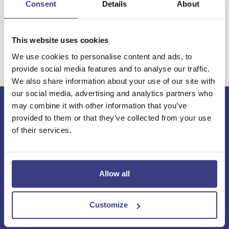
Consent
Details
About
Jeroen van der Boom en niet te vergeten Ricardo
Phatt met New Amsterdam Orchestra! We zagen veel
rondspringende collega’s, veel gezelligheid en mooie
This website uses cookies
bedankjes. Het was een écht Diak-feest! ❤️
We use cookies to personalise content and ads, to
provide social media features and to analyse our traffic.
We also share information about your use of our site with
our social media, advertising and analytics partners who
may combine it with other information that you’ve
provided to them or that they’ve collected from your use
Keer
of their services.
terug
naar
Allow all
de
Vakgebieden
homepage
Customize
Verpleegkundigen