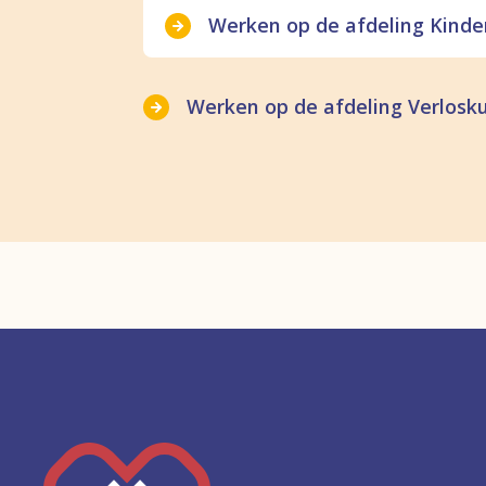
Werken op de afdeling Kind
Werken op de afdeling Verlosk
Keer