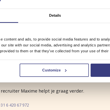
l/intake/aa/aTkDqjeuIfbe9Zc
Details
e content and ads, to provide social media features and to analy
 our site with our social media, advertising and analytics partn
ormatieavond gemist?
 provided to them or that they’ve collected from your use of their
e niet bij de informatieavond aanwezig zijn, maar b
Customize
lijkheden?
recruiter Maxime helpt je graag verder.
+31 6 420 67 972