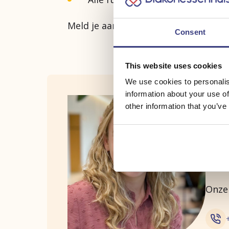
Meld je aan via
https://exploratio.n
Consent
This website uses cookies
We use cookies to personalis
information about your use of
Inf
other information that you’ve
Kon j
moge
Onze 