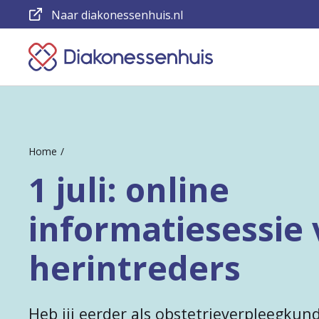
Naar diakonessenhuis.nl
Keer
terug
naar
de
Home
homepage
1 juli: online
informatiesessie 
herintreders
Heb jij eerder als obstetrieverpleegkund