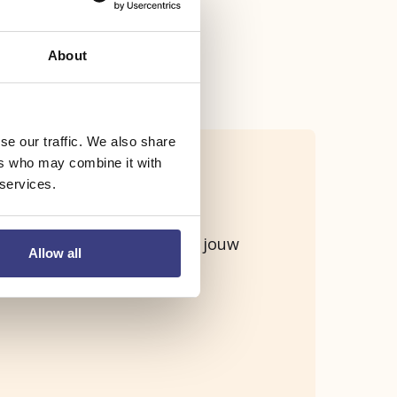
About
se our traffic. We also share
ers who may combine it with
 services.
en je wel nieuwsgierig naar jouw
Allow all