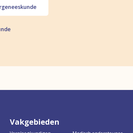
ergeneeskunde
unde
Vakgebieden